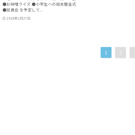
●お味噌クイズ ●小学生への絵本贈呈式
●試食会 を予定して...
2018年2月27日
1
2