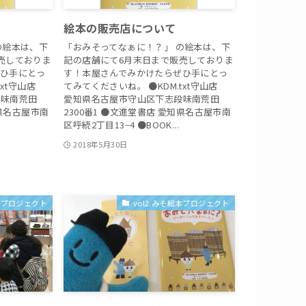
絵本の販売店について
の絵本は、下
「おみそってなぁに！？」 の絵本は、下
売しておりま
記の店舗にて6月末日まで販売しておりま
ぜひ手にとっ
す！本屋さんでみかけたらぜひ手にとっ
txt守山店
てみてくださいね。 ●KDM.txt守山店
段味南荒田
愛知県名古屋市守山区下志段味南荒田
知県名古屋市南
2300番1 ●文進堂書店 愛知県名古屋市南
区呼続2丁目13−4 ●BOOK...
2018年5月30日
絵本プロジェクト
vol2.みそ絵本プロジェクト