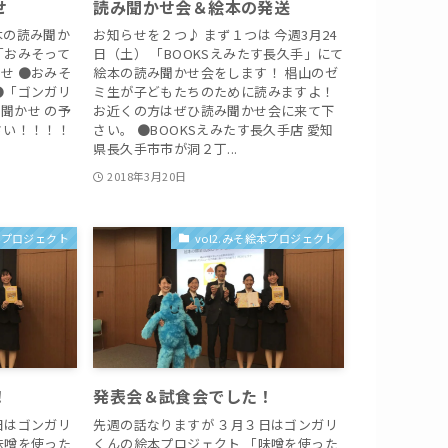
せ
読み聞かせ会＆絵本の発送
本の読み聞か
お知らせを２つ♪ まず１つは 今週3月24
「おみそって
日（土） 「BOOKSえみたす長久手」にて
せ ●おみそ
絵本の読み聞かせ会をします！ 椙山のゼ
●「ゴンガリ
ミ生が子どもたちのために読みますよ！
聞かせ の予
お近くの方はぜひ読み聞かせ会に来て下
さい！！！！
さい。 ●BOOKSえみたす長久手店 愛知
県長久手市市が洞２丁...
2018年3月20日
絵本プロジェクト
vol2.みそ絵本プロジェクト
！
発表会＆試食会でした！
日はゴンガリ
先週の話なりますが ３月３日はゴンガリ
味噌を使った
くんの絵本プロジェクト 「味噌を使った