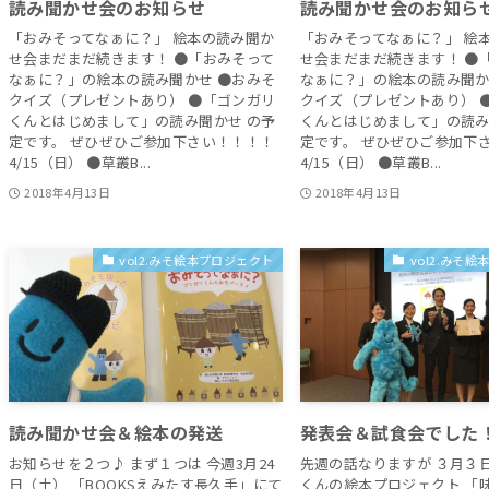
読み聞かせ会のお知らせ
読み聞かせ会のお知ら
「おみそってなぁに？」 絵本の読み聞か
「おみそってなぁに？」 絵
せ会まだまだ続きます！ ●「おみそって
せ会まだまだ続きます！ ●
なぁに？」の絵本の読み聞かせ ●おみそ
なぁに？」の絵本の読み聞か
クイズ（プレゼントあり） ●「ゴンガリ
クイズ（プレゼントあり） 
くんとはじめまして」の読み聞かせ の予
くんとはじめまして」の読み
定です。 ぜひぜひご参加下さい！！！！
定です。 ぜひぜひご参加下
4/15（日） ●草叢B...
4/15（日） ●草叢B...
2018年4月13日
2018年4月13日
vol2.みそ絵本プロジェクト
vol2.みそ
読み聞かせ会＆絵本の発送
発表会＆試食会でした
お知らせを２つ♪ まず１つは 今週3月24
先週の話なりますが ３月３
日（土） 「BOOKSえみたす長久手」にて
くんの絵本プロジェクト 「