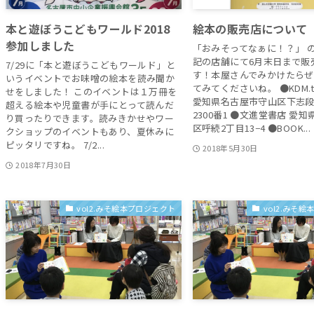
本と遊ぼうこどもワールド2018
絵本の販売店について
参加しました
「おみそってなぁに！？」 
記の店舗にて6月末日まで販
7/29に「本と遊ぼうこどもワールド」と
す！本屋さんでみかけたら
いうイベントでお味噌の絵本を読み聞か
てみてくださいね。 ●KDM.
せをしました！ このイベントは１万冊を
愛知県名古屋市守山区下志
超える絵本や児童書が手にとって読んだ
2300番1 ●文進堂書店 愛
り買ったりできます。読みきかせやワー
区呼続2丁目13−4 ●BOOK...
クショップのイベントもあり、夏休みに
ピッタリですね。 7/2...
2018年5月30日
2018年7月30日
vol2.みそ絵本プロジェクト
vol2.みそ