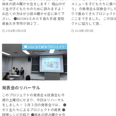
絵本の読み聞かせ会をします！ 椙山のゼ
メニューを子どもたちに食べ
ミ生が子どもたちのために読みますよ！
う」 の発表会＆試食会でし
お近くの方はぜひ読み聞かせ会に来て下
りで進めてきたプロジェクト
さい。 ●BOOKSえみたす長久手店 愛知
ここまできました。 この日
県長久手市市が洞２丁...
クトに協力して頂...
2018年3月20日
2018年3月9日
vol2.みそ絵本プロジェクト
発表会のリハーサル
このプロジェクトの発表会＆試食会も今
週の土曜日にせまり、今日はリハーサル
をしました！ ３月３日の発表会では、 ●
ゼミ生たちによるプロジェクトの発表 ●
味噌レシピの紹介 ●絵本の読み聞かせ会